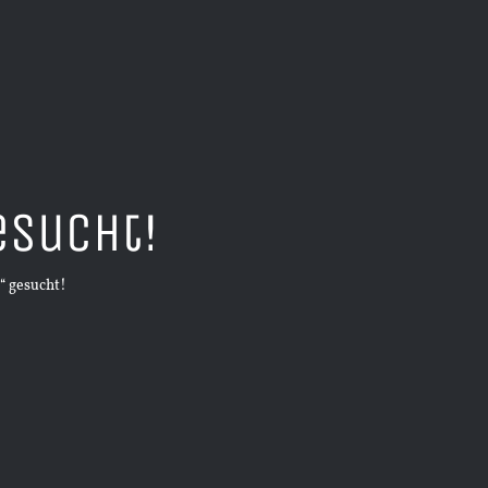
esucht!
“ gesucht!