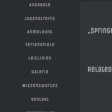
Angebote
Jugendtreffs
View
„Spring
Larger
Anmeldung
Image
Ferienspiele
Leitlinien
Related
Galerie
Wissenswertes
Kontakt