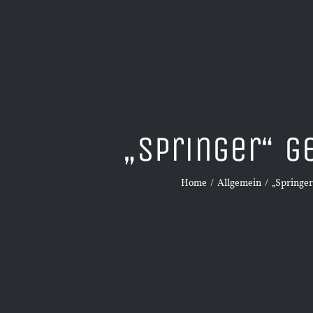
„Springer“ g
Home
/
Allgemein
/
„Springer