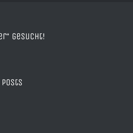
er“ gesucht!
 Posts