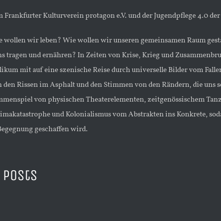
m Frankfurter Kulturverein protagon e.V. und der Jugendpflege 4.0 d
 wollen wir leben? Wie wollen wir unseren gemeinsamen Raum gestalt
ns tragen und ernähren? In Zeiten von Krise, Krieg und Zusammenbruc
ikum mit auf eine szenische Reise durch universelle Bilder vom Fall
 den Rissen im Asphalt und den Stimmen von den Rändern, die uns s
menspiel von physischen Theaterelementen, zeitgenössischem Tanz 
imakatastrophe und Kolonialismus vom Abstrakten ins Konkrete, so
Begegnung geschaffen wird.
 Posts