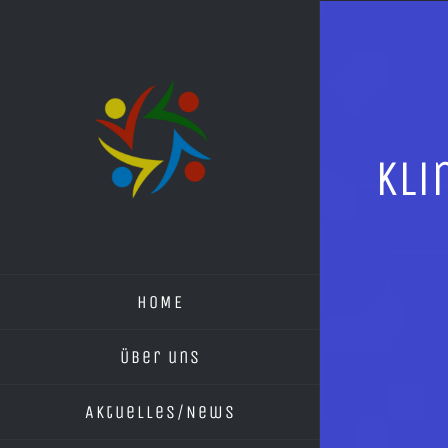
Skip
to
content
Kli
HOME
Über uns
Aktuelles/News