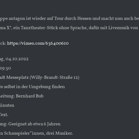
ppe antagon ist wieder auf Tour durch Hessen und macht nun auch bei 
lima X“, ein Tanztheater-Stück ohne Sprache, dafür mit Livemusik vo
ück:
https://vimeo.com/636400610
ag, 04.10.2022
-19:30
tadt Messeplatz (Willy-Brandt-Straße 12)
te selbst in der Umgebung finden
Leitung: Bernhard Bub
Minuten
Text.
ng: Geeignet ab etwa 6 Jahren
n Schauspieler*innen, drei Musiker.