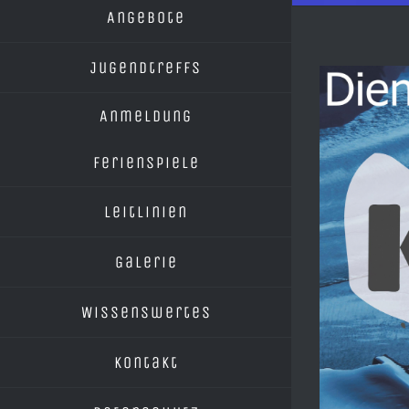
Angebote
Jugendtreffs
View
Larger
Anmeldung
Image
Ferienspiele
Leitlinien
Galerie
Wissenswertes
Kontakt