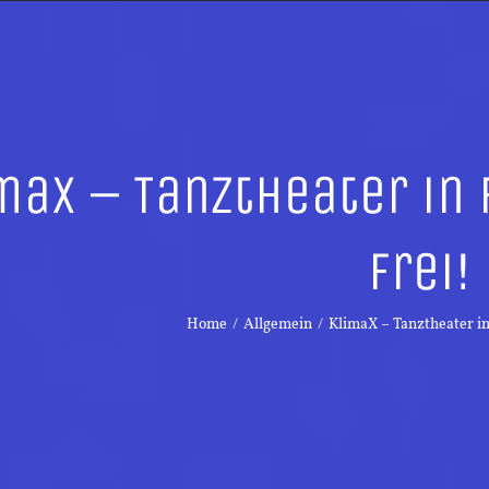
maX – Tanztheater in F
frei!
Home
/
Allgemein
/
KlimaX – Tanztheater in 