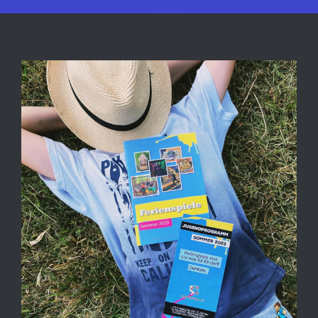
View
Larger
Image