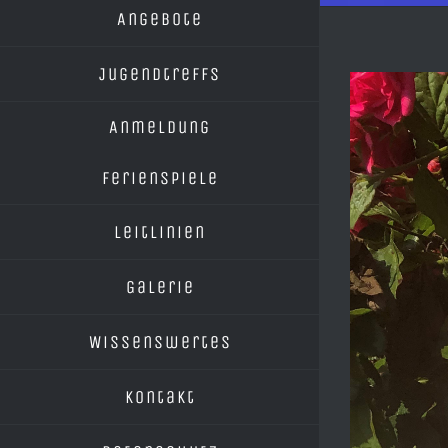
Angebote
Jugendtreffs
View
Larger
Anmeldung
Image
Ferienspiele
Leitlinien
Galerie
Wissenswertes
Kontakt