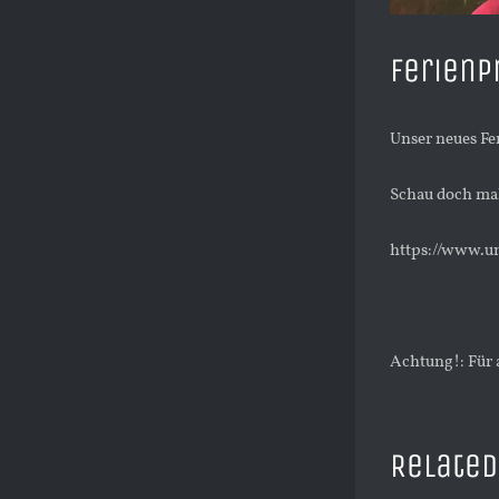
Ferienp
Unser neues F
Schau doch mal
https://www.u
Achtung!: Für a
Related